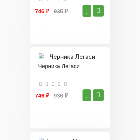
746 ₽
935 ₽
Черника Легаси
746 ₽
936 ₽