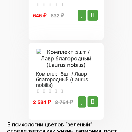
646 ₽
832 ₽
Комплект 5шт / Лавр
благородный (Laurus
nobilis)
2 584 ₽
2 764 ₽
В психологии цветов “зеленый”
определяется как жизнь, гармония, рост,