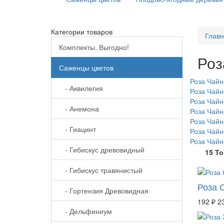
Категории товаров
Глав
Комплекты. Выгодно!
Роз
Саженцы цветов
Роза Чайн
- Аквилегия
Роза Чай
Роза Чайн
- Анемона
Роза Чай
Роза Чайн
- Гиацинт
Роза Чайн
Роза Чайн
- Гибискус древовидный
15 Т
- Гибискус травянистый
Роза 
- Гортензия Древовидная
192 ₽
2
- Дельфиниум