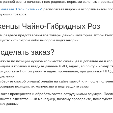
 с ранней весны начинают нас радовать первыми зелеными росткам
магазин "Свой питомник"
располагает широким ассортиментом пос
вующих товаров.
енцы Чайно-Гибридных Роз
м разделе представлены все товары данной категории. Чтобы было
зуйтесь фильтром либо выбором подкатегории.
 сделать заказ?
кажите по позиции нужное количество саженцев и добавьте ее в кор
айдите в корзину и введите данные ФИО, адрес, эл.почту и номер 
ри доставке Почтой укажите адрес проживания, при доставке ТК Сдэ
тделения
ыберите способ оплаты: онлайн на сайте картой или после получен
роверьте позиции, их количество и подтвердите заказ
заказ проверяется и обрабатывается сотрудниками вручную. После
яжется ответственный менеджер, поэтому проверяйте, пожалуйста
ных данных.