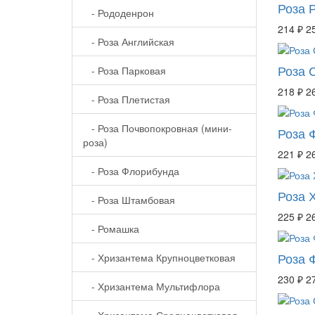
Роза 
- Рододенрон
214 ₽
2
- Роза Английская
Роза 
- Роза Парковая
218 ₽
2
- Роза Плетистая
- Роза Почвопокровная (мини-
Роза 
роза)
221 ₽
2
- Роза Флорибунда
Роза 
- Роза Штамбовая
225 ₽
2
- Ромашка
Роза 
- Хризантема Крупноцветковая
230 ₽
2
- Хризантема Мультифлора
- Хризантема Среднецветковая