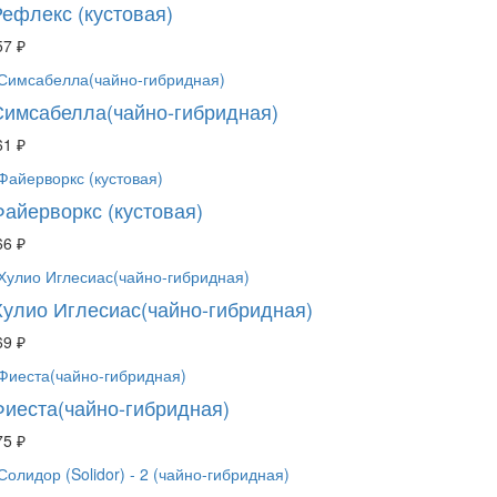
Рефлекс (кустовая)
57 ₽
Симсабелла(чайно-гибридная)
61 ₽
Файерворкс (кустовая)
66 ₽
Хулио Иглесиас(чайно-гибридная)
69 ₽
Фиеста(чайно-гибридная)
75 ₽