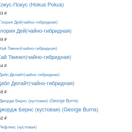
Хокус-Покус (Hokus Pokus)
33 ₽
Глория Дей(чайно-гибридная)
39 ₽
Хай Твинкл(чайно-гибридная)
44 ₽
Дабл Делайт(чайно-гибридная)
48 ₽
Джордж Бернс (кустовая) (George Burns)
52 ₽