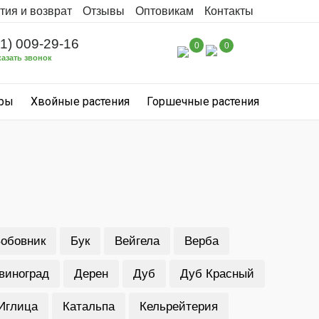
тия и возврат
Отзывы
Оптовикам
Контакты
31) 009-29-16
0
0
казать звонок
уры
Хвойные растения
Горшечные растения
обовник
Бук
Вейгела
Верба
виноград
Дерен
Дуб
Дуб Красный
Иглица
Катальпа
Кельрейтерия