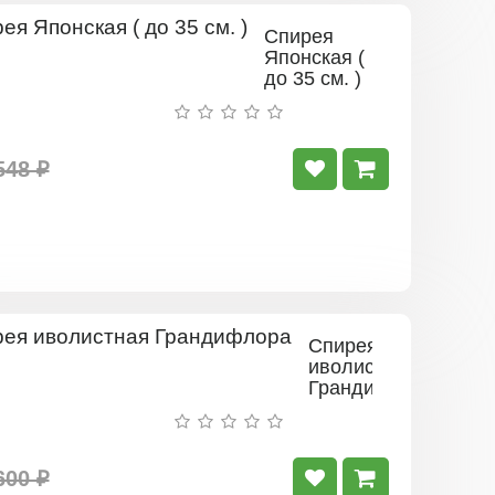
Спирея
Японская (
до 35 см. )
548 ₽
Спирея
иволистная
Грандифлора
600 ₽