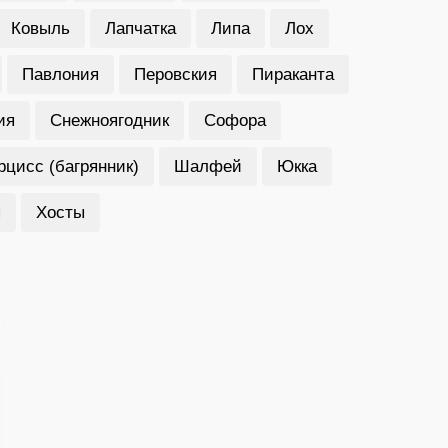
Ковыль
Лапчатка
Липа
Лох
Павлония
Перовския
Пираканта
ия
Снежноягодник
Софора
рцисс (багрянник)
Шалфей
Юкка
я
Хосты