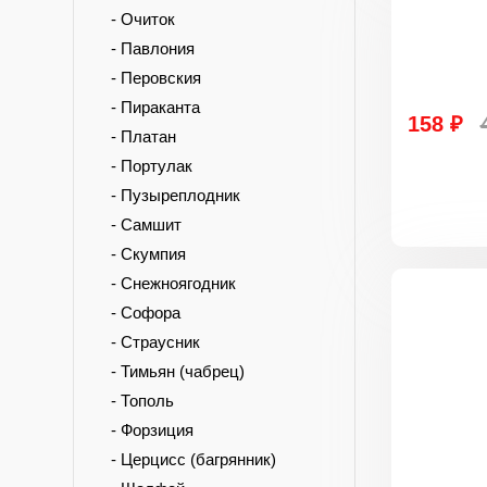
- Очиток
- Павлония
- Перовския
- Пираканта
158 ₽
- Платан
- Портулак
- Пузыреплодник
- Самшит
- Скумпия
- Снежноягодник
- Софора
- Страусник
- Тимьян (чабрец)
- Тополь
- Форзиция
- Церцисс (багрянник)