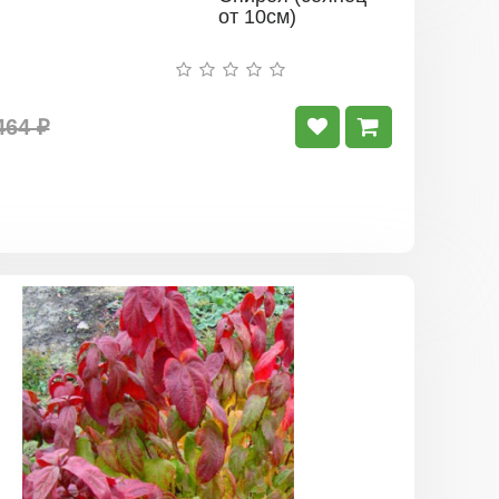
от 10см)
464 ₽
Спирея
японская
Макрофил