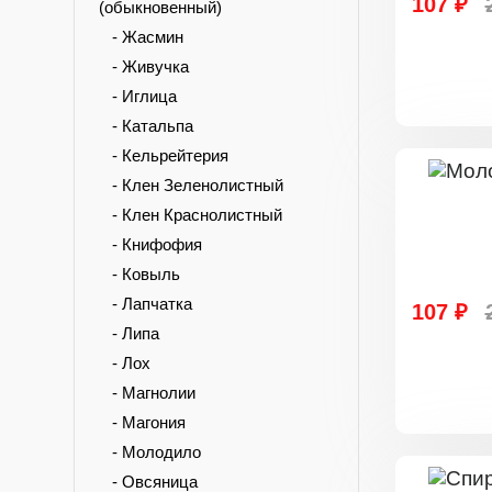
107 ₽
(обыкновенный)
- Жасмин
- Живучка
- Иглица
- Катальпа
- Кельрейтерия
- Клен Зеленолистный
- Клен Краснолистный
- Книфофия
- Ковыль
- Лапчатка
107 ₽
- Липа
- Лох
- Магнолии
- Магония
- Молодило
- Овсяница