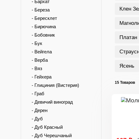
- Бархат
Клен З
- Береза
- Бересклет
Магнол
- Бирючина
- Бобовник
Платан
- Бук
Страус
- Вейгела
- Верба
Ясень
- Вяз
- Гейхера
15 Товаров
- Глициния (Вистерия)
- Граб
- Девичий виноград
- Дерен
- Дуб
- Дуб Красный
- Дуб Черешчаный