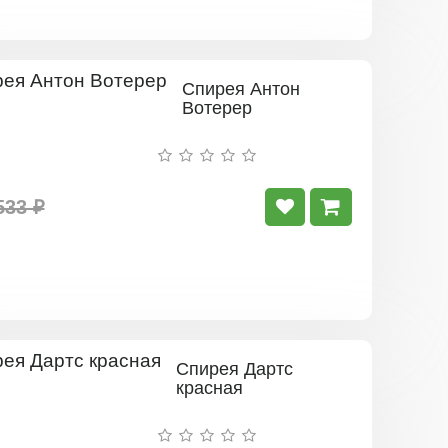
Спирея Антон
Вотерер
533 ₽
Спирея Дартс
красная