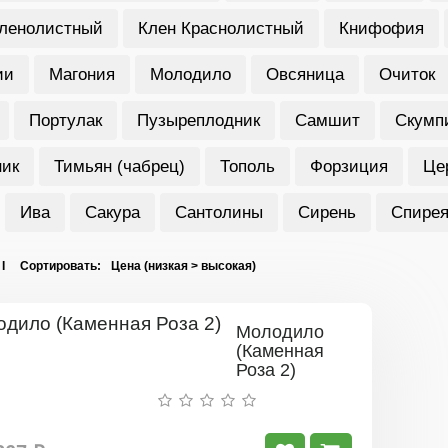
еленолистный
Клен Краснолистный
Книфофия
ии
Магония
Молодило
Овсяница
Очиток
Портулак
Пузыреплодник
Самшит
Скумп
ник
Тимьян (чабрец)
Тополь
Форзиция
Це
Ива
Сакура
Сантолины
Сирень
Спире
 I Сортировать:
Молодило
(Каменная
Роза 2)