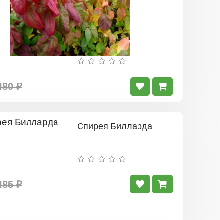
480 ₽
Спирея Билларда
485 ₽