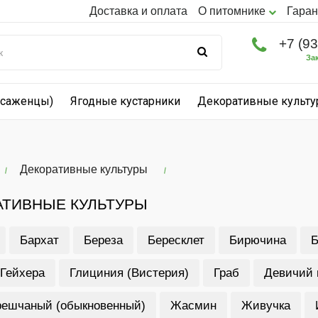
Доставка и оплата
О питомнике
Гаран
+7 (9
За
(саженцы)
Ягодные кустарники
Декоративные культ
Декоративные культуры
АТИВНЫЕ КУЛЬТУРЫ
Бархат
Береза
Бересклет
Бирючина
Б
Гейхера
Глициния (Вистерия)
Граб
Девичий 
решчаный (обыкновенный)
Жасмин
Живучка