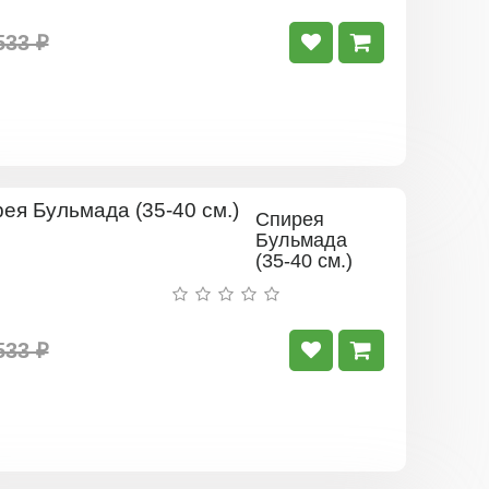
533 ₽
Спирея
Бульмада
(35-40 см.)
533 ₽