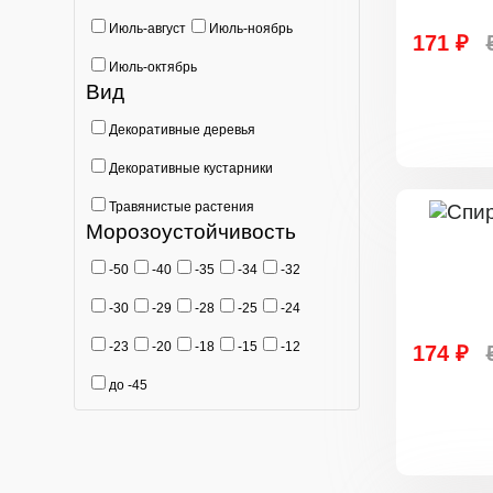
Июль-август
Июль-ноябрь
171 ₽
Июль-октябрь
Вид
Декоративные деревья
Декоративные кустарники
Травянистые растения
Морозоустойчивость
-50
-40
-35
-34
-32
-30
-29
-28
-25
-24
-23
-20
-18
-15
-12
174 ₽
до -45