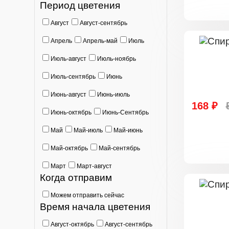
Период цветения
Август
Август-сентябрь
Апрель
Апрель-май
Июль
Июль-август
Июль-ноябрь
Июль-сентябрь
Июнь
Июнь-август
Июнь-июль
168 ₽
Июнь-октябрь
Июнь-Сентябрь
Май
Май-июль
Май-июнь
Май-октябрь
Май-сентябрь
Март
Март-август
Когда отправим
Можем отправить сейчас
Время начала цветения
Август-октябрь
Август-сентябрь