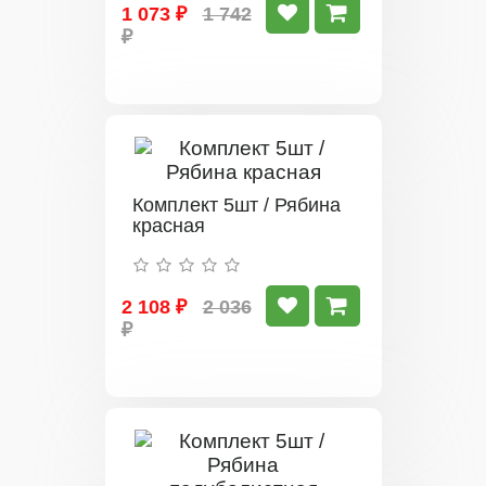
1 073 ₽
1 742
₽
Комплект 5шт / Рябина
красная
2 108 ₽
2 036
₽