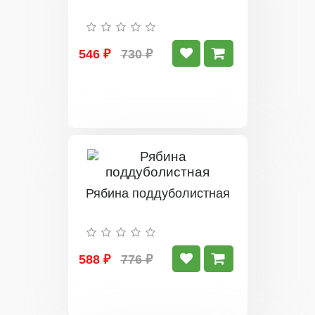
546 ₽
730 ₽
Рябина поддуболистная
588 ₽
776 ₽