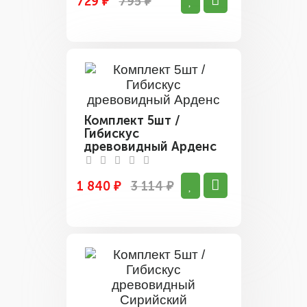
729 ₽
795 ₽
Комплект 5шт /
Гибискус
древовидный Арденс
1 840 ₽
3 114 ₽