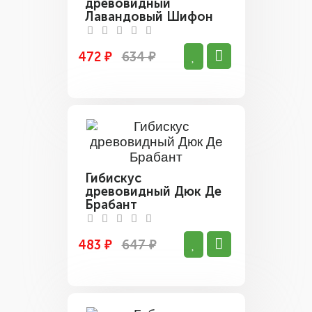
древовидный
Лавандовый Шифон
472 ₽
634 ₽
Гибискус
древовидный Дюк Де
Брабант
483 ₽
647 ₽