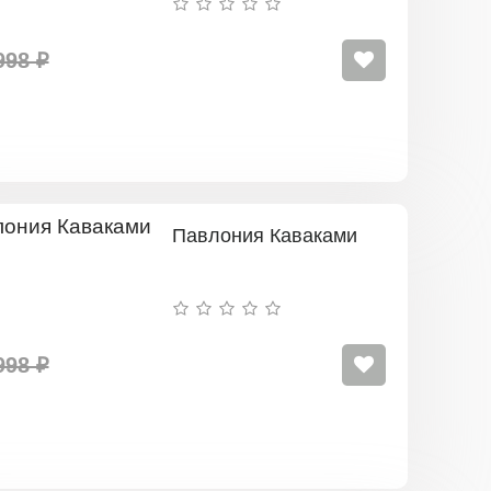
998 ₽
Павлония Каваками
998 ₽