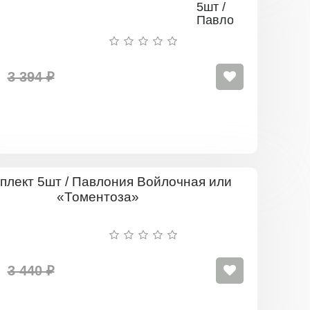
5шт /
Павлония
Форчуна
3 394 ₽
Комплект
5шт
/
Павлония
Войлочна
или
«Томентоз
3 440 ₽