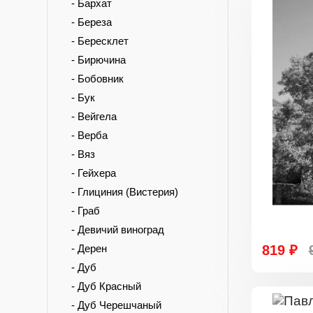
- Бархат
- Береза
- Бересклет
- Бирючина
- Бобовник
- Бук
- Вейгела
- Верба
- Вяз
- Гейхера
- Глициния (Вистерия)
- Граб
- Девичий виноград
- Дерен
819 ₽
- Дуб
- Дуб Красный
- Дуб Черешчаный