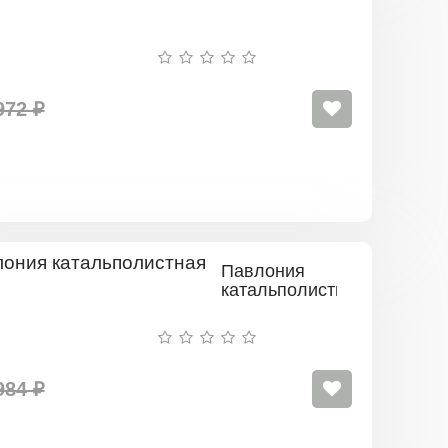
972 ₽
Павлония
катальполистная
984 ₽