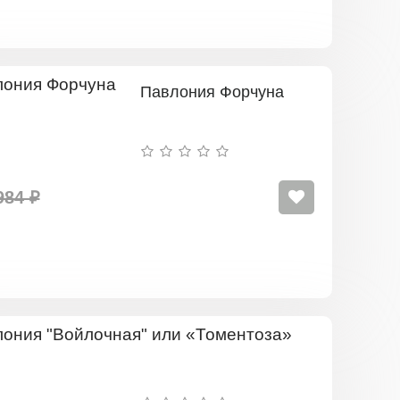
Павлония Форчуна
984 ₽
Павлония
"Войлочная"
или
«Томентоза