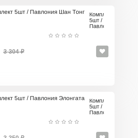
Комплект
5шт /
Павлония
Шан
Тонг
3 304 ₽
Комплект
5шт /
Павлония
Элонгата
3 350 ₽