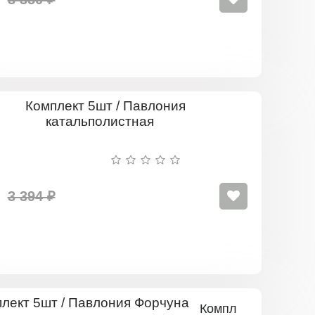
Комплект
5шт
/
Павлония
катальпол
3 394 ₽
Комплект