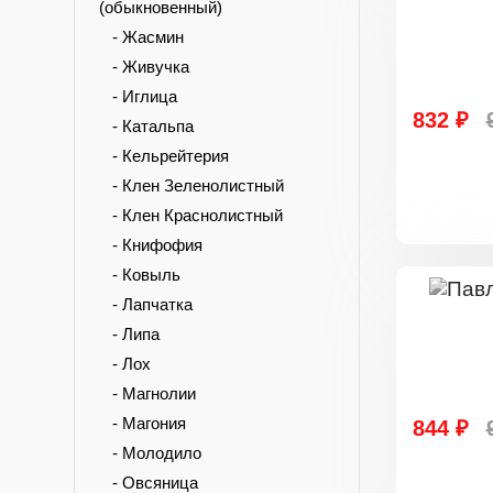
(обыкновенный)
- Жасмин
- Живучка
- Иглица
832 ₽
- Катальпа
- Кельрейтерия
- Клен Зеленолистный
- Клен Краснолистный
- Книфофия
- Ковыль
- Лапчатка
- Липа
- Лох
- Магнолии
- Магония
844 ₽
- Молодило
- Овсяница