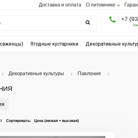
Доставка и оплата
О питомнике
Гаран
+7 (9
За
(саженцы)
Ягодные кустарники
Декоративные культ
Декоративные культуры
Павлония
НИЯ
ия
 I Сортировать: