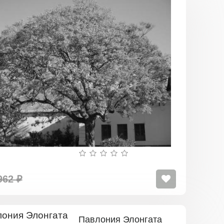
Павлония
Шан
Тонг
962 ₽
Павлония Элонгата