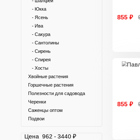
- Шалфей
- Юкка
855 ₽
- Ясень
- Ива
- Сакура
- Сантолины
- Сирень
- Спирея
- Хосты
Хвойные растения
Горшечные растения
Полезности для садовода
Черенки
855 ₽
Саженцы оптом
Подвои
Цена
962
-
3440
₽