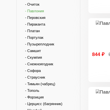
- Очиток
- Павлония
- Перовския
- Пираканта
- Платан
- Портулак
- Пузыреплодник
- Самшит
844 ₽
- Скумпия
- Снежноягодник
- Софора
- Страусник
- Тимьян (чабрец)
- Тополь
- Форзиция
- Церцисс (багрянник)